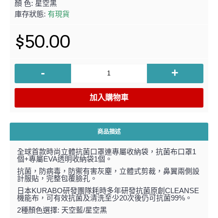
顏 色:
星空黑
庫存狀態:
有現貨
$50.00
-
+
加入購物車
商品描述
全球首款時尚立體抗菌口罩連專屬收納袋，抗菌布口罩1
個+專屬EVA透明收納袋1個。
抗菌，防病毒，防禦有害灰塵，立體式剪裁，鼻翼兩側設
計服貼，完整包覆臉孔。
日本KURABO研發團隊耗時多年研發抗菌原創CLEANSE
機能布，可有效抗菌及清洗至少20次後仍可抗菌99%。
2種顏色選擇: 天空藍/星空黑