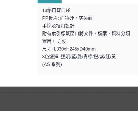
13格風琴口袋
PP板片: 面噴砂，底鏡面
手挽及插扣設計
附有索引標籤窗口將文件，檔案，資料分類
實用， 方便
尺寸: L330xH245xD40mm
8色選擇: 透明/藍/綠/青綠/橙/紫/紅/黃
(AS 系列)