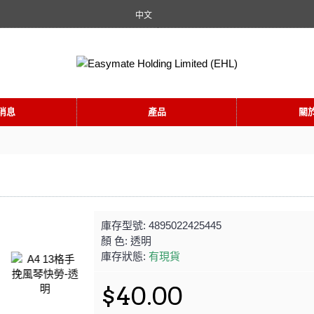
中文
消息
產品
關
庫存型號:
4895022425445
顏 色:
透明
庫存狀態:
有現貨
$40.00