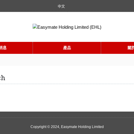
中文
消息
產品
關
ch
Copyright © 2024, Easymate Holding Limited