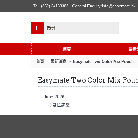
Tel: (852) 24133383
General Enquiry:info@easymate.hk
首頁
最新
首頁
最新消息
Easymate Two Color Mix Pouch
Easymate Two Color Mix Pou
June 2026
手挽雙拉鍊袋