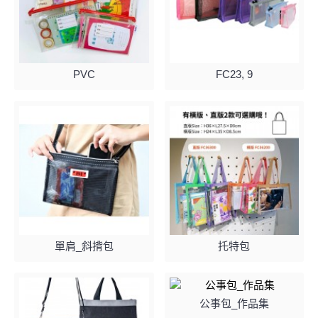
PVC
FC23, 9
單肩_斜揹包
托特包
公事包_作品集