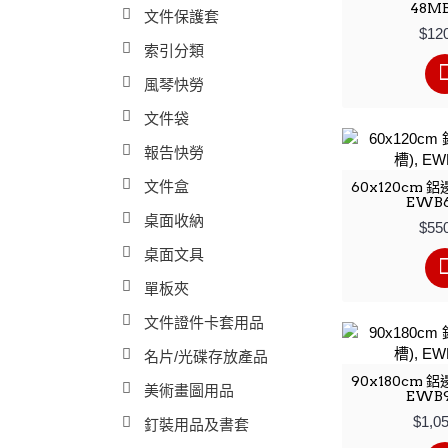
48M
文件保護套
$12
索引分類
風琴快勞
文件袋
報告快勞
文件盒
60x120cm 
EWB6
桌面收納
$55
桌面文具
單板夾
文件證件卡套用品
名片/光碟存放產品
90x180cm 
美術畫圖用品
EWB9
$1,0
釘裝用品及書套