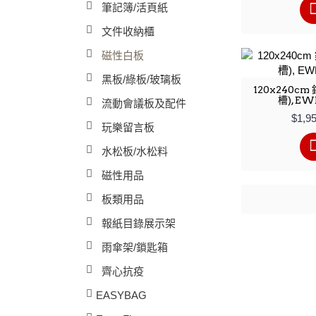
筆記簿/活頁紙
文件收納櫃
磁性白板
黑板/綠板/玻璃板
120x240c
槽), EW
流動會議板及配件
$1,9
玩樂留言板
水松板/水松料
磁性用品
板類用品
報紙目錄展示架
雨傘架/鎖匙箱
齊心抗疫
EASYBAG