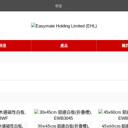
中文
消息
產品
關
松木邊磁性白板,
30x45cm 鋁邊白板(折疊槽),
45x60cm 鋁