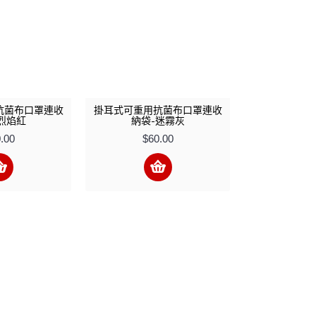
抗菌布口罩連收
掛耳式可重用抗菌布口罩連收
烈焰紅
納袋-迷霧灰
.00
$60.00