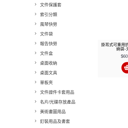
文件保護套
索引分類
風琴快勞
文件袋
報告快勞
掛耳式可重用
納袋-
文件盒
$60
桌面收納
桌面文具
單板夾
文件證件卡套用品
名片/光碟存放產品
美術畫圖用品
釘裝用品及書套