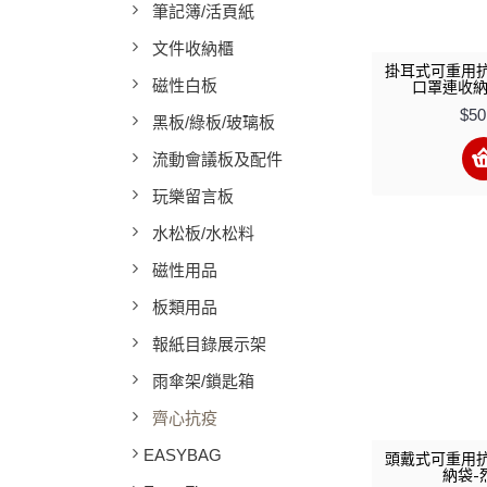
筆記簿/活頁紙
文件收納櫃
掛耳式可重用
磁性白板
口罩連收納
$50
黑板/綠板/玻璃板
流動會議板及配件
玩樂留言板
水松板/水松料
磁性用品
板類用品
報紙目錄展示架
雨傘架/鎖匙箱
齊心抗疫
EASYBAG
頭戴式可重用
納袋-