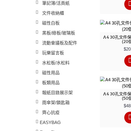
筆記簿/活頁紙
文件收納櫃
磁性白板
黑板/綠板/玻璃板
A4 30孔文件保
(20
流動會議板及配件
$20
玩樂留言板
水松板/水松料
磁性用品
板類用品
報紙目錄展示架
A4 30孔文件保
(50
雨傘架/鎖匙箱
$48
齊心抗疫
EASYBAG