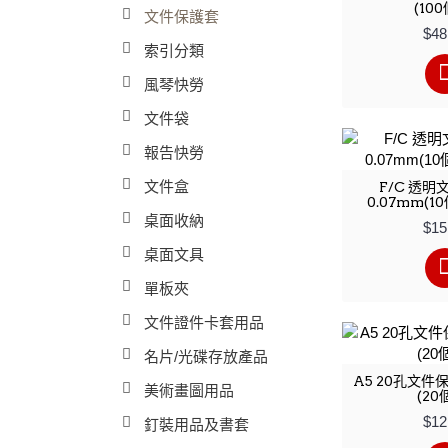
(10
文件保護套
$48
索引分類
風琴快勞
文件袋
報告快勞
文件盒
F/C 透明
0.07mm(10
桌面收納
$15
桌面文具
單板夾
文件證件卡套用品
名片/光碟存放產品
A5 20孔文件保
美術畫圖用品
(20
$12
釘裝用品及書套