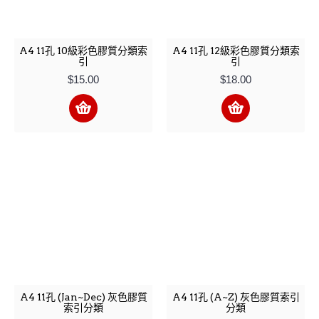
A4 11孔 10級彩色膠質分類索
A4 11孔 12級彩色膠質分類索
引
引
$15.00
$18.00
A4 11孔 (Jan~Dec) 灰色膠質
A4 11孔 (A~Z) 灰色膠質索引
索引分類
分類