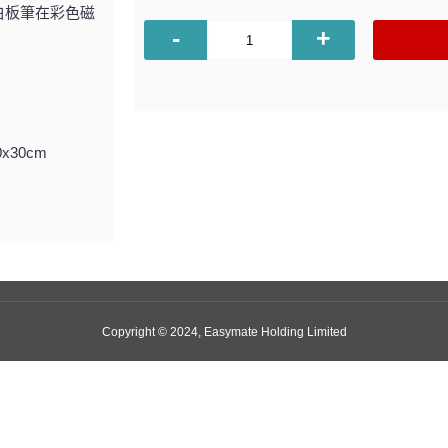
白板筆在彩色磁
-
+
0x30cm
Copyright © 2024, Easymate Holding Limited