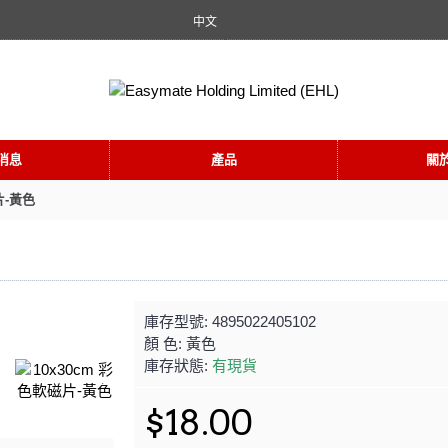
中文
消息
產品
關
片-黃色
庫存型號:
4895022405102
顏 色:
黃色
庫存狀態:
有現貨
$18.00