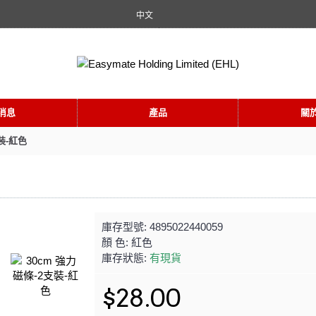
中文
消息
產品
關
裝-紅色
庫存型號:
4895022440059
顏 色:
紅色
庫存狀態:
有現貨
$28.00