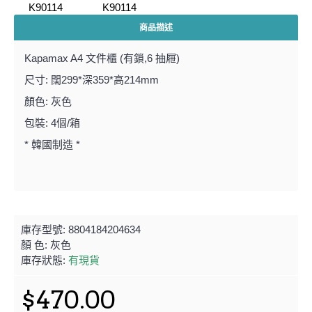
商品描述
Kapamax A4 文件櫃 (有鎖,6 抽屜)
尺寸: 闊299*深359*高214mm
顏色: 灰色
包裝: 4個/箱
* 韓國制造 *
庫存型號:
8804184204634
顏 色:
灰色
庫存狀態:
有現貨
$470.00