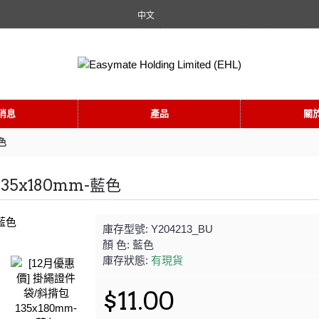
中文
消息
產品
關
色
35x180mm-藍色
庫存型號:
Y204213_BU
顏 色:
藍色
庫存狀態:
有現貨
$11.00