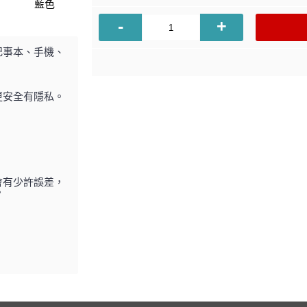
-
+
記事本、手機、
更安全有隱私。
會有少許誤差，
。