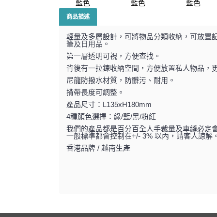
商品描述
輕量及多層設計，可將物品分類收納，可放置
筆及日用品。
第一層透明可視，方便查找。
背後有一拉鍊收納空間，方便放置私人物品，
尼龍防撥水材質，防髒污、耐用。
揹帶長度可調整。
產品尺寸：L135xH180mm
4種顏色選擇：綠/藍/黑/粉紅
我們的產品都是百分百全人手裁量及車縫必定
一般標準都會控制在+/- 3% 以內，請客人諒解
香港品牌 / 越南生產